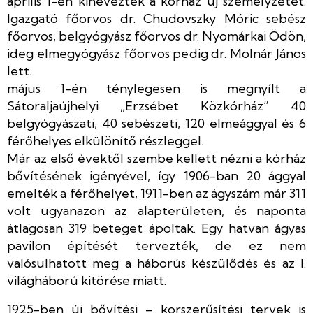
április 1-én kinevezték a kórház új személyzetét.
Igazgató főorvos dr. Chudovszky Móric sebész
főorvos, belgyógyász főorvos dr. Nyomárkai Ödön,
ideg elmegyógyász főorvos pedig dr. Molnár János
lett.
május 1-én ténylegesen is megnyílt a
Sátoraljaújhelyi „Erzsébet Közkórház” 40
belgyógyászati, 40 sebészeti, 120 elmeággyal és 6
férőhelyes elkülönítő részleggel.
Már az első évektől szembe kellett nézni a kórház
bővítésének igényével, így 1906-ban 20 ággyal
emelték a férőhelyet, 1911-ben az ágyszám már 311
volt ugyanazon az alapterületen, és naponta
átlagosan 319 beteget ápoltak. Egy hatvan ágyas
pavilon építését tervezték, de ez nem
valósulhatott meg a háborús készülődés és az I.
világháború kitörése miatt.
1925-ben új bővítési – korszerűsítési tervek is