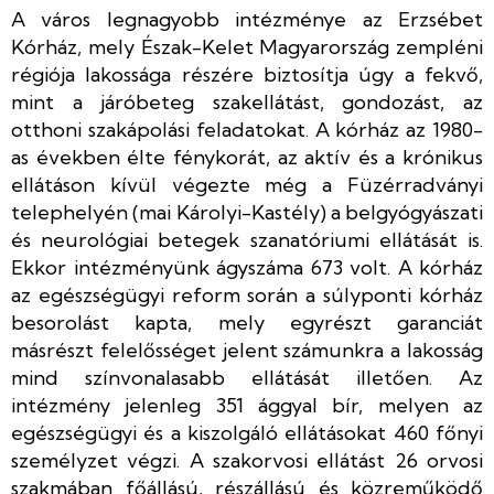
A város legnagyobb intézménye az Erzsébet
Kórház, mely Észak-Kelet Magyarország zempléni
régiója lakossága részére biztosítja úgy a fekvő,
mint a járóbeteg szakellátást, gondozást, az
otthoni szakápolási feladatokat. A kórház az 1980-
as években élte fénykorát, az aktív és a krónikus
ellátáson kívül végezte még a Füzérradványi
telephelyén (mai Károlyi-Kastély) a belgyógyászati
és neurológiai betegek szanatóriumi ellátását is.
Ekkor intézményünk ágyszáma 673 volt. A kórház
az egészségügyi reform során a súlyponti kórház
besorolást kapta, mely egyrészt garanciát
másrészt felelősséget jelent számunkra a lakosság
mind színvonalasabb ellátását illetően. Az
intézmény jelenleg 351 ággyal bír, melyen az
egészségügyi és a kiszolgáló ellátásokat 460 főnyi
személyzet végzi. A szakorvosi ellátást 26 orvosi
szakmában főállású, részállású és közreműködő