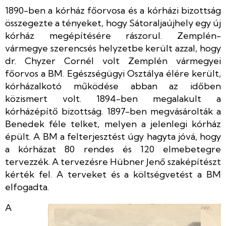
1890-ben a kórház főorvosa és a kórházi bizottság
összegezte a tényeket, hogy Sátoraljaújhely egy új
kórház megépítésére rászorul. Zemplén-
vármegye szerencsés helyzetbe került azzal, hogy
dr. Chyzer Cornél volt Zemplén vármegyei
főorvos a BM. Egészségügyi Osztálya élére került,
kórházalkotó működése abban az időben
közismert volt. 1894-ben megalakult a
kórházépítő bizottság. 1897-ben megvásárolták a
Benedek féle telket, melyen a jelenlegi kórház
épült. A BM a felterjesztést úgy hagyta jóvá, hogy
a kórházat 80 rendes és 120 elmebetegre
tervezzék. A tervezésre Hübner Jenő szaképítészt
kérték fel. A terveket és a költségvetést a BM
elfogadta.
A