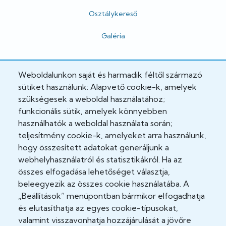
Osztálykereső
Galéria
Hivatalos
Weboldalunkon saját és harmadik féltől származó
sütiket használunk: Alapvető cookie-k, amelyek
Adatkezelési tájékoztató
szükségesek a weboldal használatához;
funkcionális sütik, amelyek könnyebben
Adatvédelmi tisztviselő
használhatók a weboldal használata során;
teljesítmény cookie-k, amelyeket arra használunk,
Akadálymentesítési nyilatkozat
hogy összesített adatokat generáljunk a
Cookie Policy
webhelyhasználatról és statisztikákról. Ha az
összes elfogadása lehetőséget választja,
Felhasználási feltételek
beleegyezik az összes cookie használatába. A
„Beállítások” menüpontban bármikor elfogadhatja
Impresszum
és elutasíthatja az egyes cookie-típusokat,
valamint visszavonhatja hozzájárulását a jövőre
Jogi nyilatkozatok