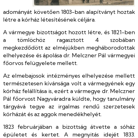
adományát követően 1803-ban alapítványt hoztak
létre a kórház létesítésének céljára.
A vármegye bizottságot hozott létre, és 1821-ben
a tömlöchöz ragasztott 4 szobában
megkezdődött az elméjükben megháborodottak
elhelyezése és ápolása dr. Melczner Pál vármegyei
főorvos felügyelete mellett.
Az elmebajosok intézményes elhelyezése mellett
természetesen kívánsága volt a vármegyének egy
kórház felállítása is, ezért a vármegye dr. Melczner
Pál főorvost Nagyváradra küldte, hogy tanulmány
tárgyává tegye az irgalmas rendű szerzetesek
kórházát és az aggok menedékhelyét.
1823 februárjában a bizottság átvette a sóház
épületet és kertet. A megnyitás idejét 1833.