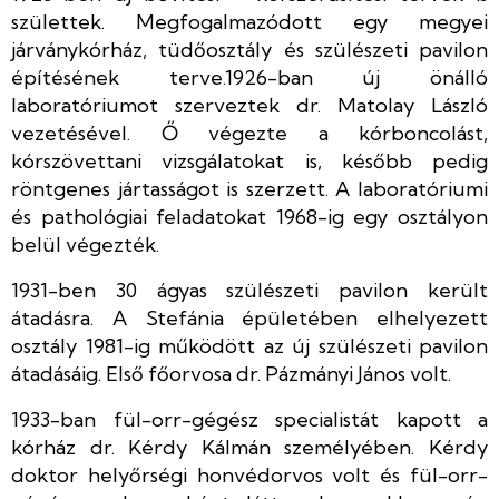
születtek. Megfogalmazódott egy megyei
járványkórház, tüdőosztály és szülészeti pavilon
építésének terve.1926-ban új önálló
laboratóriumot szerveztek dr. Matolay László
vezetésével. Ő végezte a kórboncolást,
kórszövettani vizsgálatokat is, később pedig
röntgenes jártasságot is szerzett. A laboratóriumi
és pathológiai feladatokat 1968-ig egy osztályon
belül végezték.
1931-ben 30 ágyas szülészeti pavilon került
átadásra. A Stefánia épületében elhelyezett
osztály 1981-ig működött az új szülészeti pavilon
átadásáig. Első főorvosa dr. Pázmányi János volt.
1933-ban fül-orr-gégész specialistát kapott a
kórház dr. Kérdy Kálmán személyében. Kérdy
doktor helyőrségi honvédorvos volt és fül-orr-