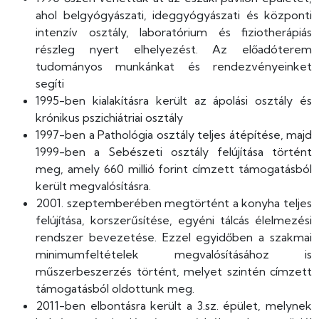
ahol belgyógyászati, ideggyógyászati és központi
intenzív osztály, laboratórium és fiziotherápiás
részleg nyert elhelyezést. Az előadóterem
tudományos munkánkat és rendezvényeinket
segíti
1995-ben kialakításra került az ápolási osztály és
krónikus pszichiátriai osztály
1997-ben a Pathológia osztály teljes átépítése, majd
1999-ben a Sebészeti osztály felújítása történt
meg, amely 660 millió forint címzett támogatásból
került megvalósításra.
2001. szeptemberében megtörtént a konyha teljes
felújítása, korszerűsítése, egyéni tálcás élelmezési
rendszer bevezetése. Ezzel egyidőben a szakmai
minimumfeltételek megvalósításához is
műszerbeszerzés történt, melyet szintén címzett
támogatásból oldottunk meg.
2011-ben elbontásra került a 3.sz. épület, melynek