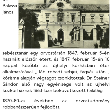
Balassa
János
sebésztanár egy orvostársán 1847. február 5-én
használt először étert, és 1847. február 15-én 10
nappal később az újhelyi kórházban éter
alkalmazásával „ láb rohadt sebjei, fagyás után „
kórisme alapján végtagot csonkítottak. Dr. Steiner
Sándor első nagy egyénisége volt az újhelyi
közkórháznak 1863-ban bekövetkezett haláláig.
1870-80-as években az orvostudomány
robbanásszerűen fejlődött.