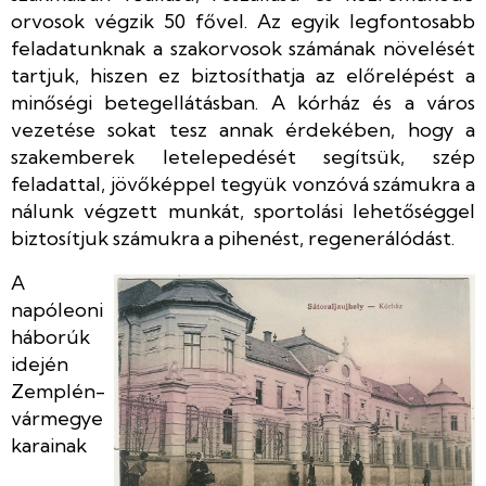
orvosok végzik 50 fővel. Az egyik legfontosabb
feladatunknak a szakorvosok számának növelését
tartjuk, hiszen ez biztosíthatja az előrelépést a
minőségi betegellátásban. A kórház és a város
vezetése sokat tesz annak érdekében, hogy a
szakemberek letelepedését segítsük, szép
feladattal, jövőképpel tegyük vonzóvá számukra a
nálunk végzett munkát, sportolási lehetőséggel
biztosítjuk számukra a pihenést, regenerálódást.
A
napóleoni
háborúk
idején
Zemplén-
vármegye
karainak