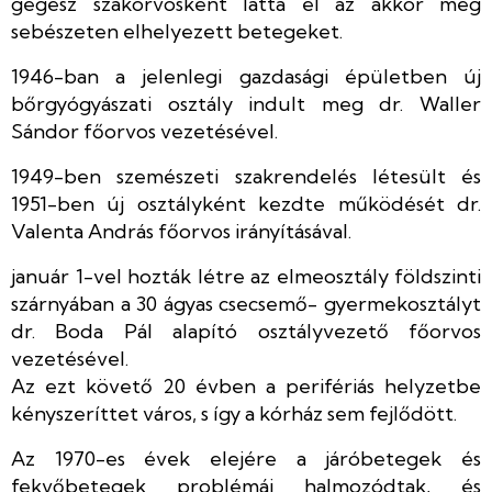
gégész szakorvosként látta el az akkor még
sebészeten elhelyezett betegeket.
1946-ban a jelenlegi gazdasági épületben új
bőrgyógyászati osztály indult meg dr. Waller
Sándor főorvos vezetésével.
1949-ben szemészeti szakrendelés létesült és
1951-ben új osztályként kezdte működését dr.
Valenta András főorvos irányításával.
január 1-vel hozták létre az elmeosztály földszinti
szárnyában a 30 ágyas csecsemő- gyermekosztályt
dr. Boda Pál alapító osztályvezető főorvos
vezetésével.
Az ezt követő 20 évben a perifériás helyzetbe
kényszeríttet város, s így a kórház sem fejlődött.
Az 1970-es évek elejére a járóbetegek és
fekvőbetegek problémái halmozódtak, és