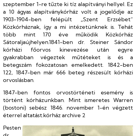
szeptember 1-re tűzte ki tíz alapítványi hellyel. Ez
a 10 ágyas alapítványkórház volt a jogelődje az
1903-1904-ben felépült „Szent Erzsébet”
Közkórháznak, így a mi intézetünknek is. Tehát
több mint 170 éve működik Közkórház
Sátoraljaújhelyen.1841-ben dr. Steiner Sándor
kórházi főorvos kinevezése után egyre
gyakrabban végeztek műtéteket is és a
betegszám fokozatosan emelkedett. 1842-ben
122, 1847-ben már 666 beteg részesült kórházi
orvoslásban.
1847-ben fontos orvostörténeti esemény is
történt kórházunkban. Mint ismeretes Warren
(bostoni) sebész 1846. november 1-én végzett
éterrel altatást.kórház archive 2
Pesten
dr.