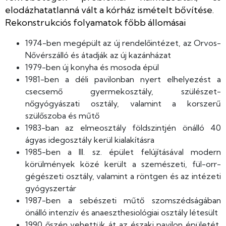
elodázhatatlanná vált a kórház ismételt bővítése.
Rekonstrukciós folyamatok főbb állomásai
1974-ben megépült az új rendelőintézet, az Orvos-
Nővérszálló és átadják az új kazánházat
1979-ben új konyha és mosoda épül
1981-ben a déli pavilonban nyert elhelyezést a
csecsemő gyermekosztály, szülészet-
nőgyógyászati osztály, valamint a korszerű
szülőszoba és műtő
1983-ban az elmeosztály földszintjén önálló 40
ágyas idegosztály kerül kialakításra
1985-ben a III. sz. épület felújításával modern
körülmények közé került a szemészeti, fül-orr-
gégészeti osztály, valamint a röntgen és az intézeti
gyógyszertár
1987-ben a sebészeti műtő szomszédságában
önálló intenzív és anaeszthesiológiai osztály létesült
1990 őszén vehettük át az északi pavilon épületét,