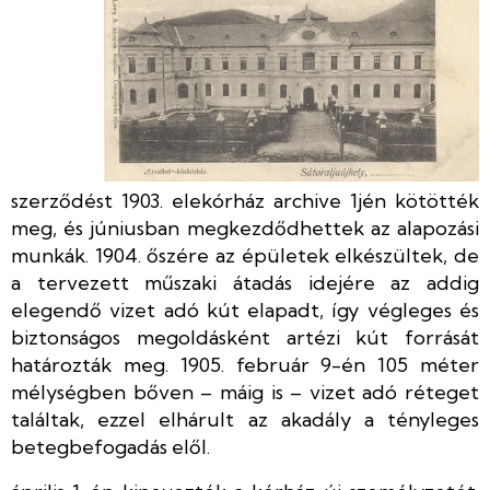
szerződést 1903. elekórház archive 1jén kötötték
meg, és júniusban megkezdődhettek az alapozási
munkák. 1904. őszére az épületek elkészültek, de
a tervezett műszaki átadás idejére az addig
elegendő vizet adó kút elapadt, így végleges és
biztonságos megoldásként artézi kút forrását
határozták meg. 1905. február 9-én 105 méter
mélységben bőven – máig is – vizet adó réteget
találtak, ezzel elhárult az akadály a tényleges
betegbefogadás elől.