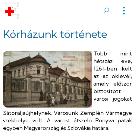
Ugrás
a
Sátoraljaújhelyi
tartalomra
Erzsébet
Kórházunk története
Kórház
Több mint
hétszáz éve,
1261-ben kelt
az az oklevél,
amely először
biztosított
városi jogokat
Sátoraljaújhelynek. Városunk Zemplén Vármegye
székhelye volt. A várost átszelő Ronyva patak
egyben Magyarország és Szlovákia határa.