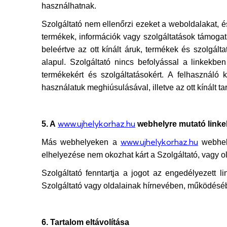
használhatnak.
Szolgáltató nem ellenőrzi ezeket a weboldalakat, és
termékek, információk vagy szolgáltatások támogat
beleértve az ott kínált áruk, termékek és szolgált
alapul. Szolgáltató nincs befolyással a linkekben
termékekért és szolgáltatásokért. A felhasználó 
használatuk meghiúsulásával, illetve az ott kínált t
www.ujhelykorhaz.hu
5. A
webhelyre mutató linke
www.ujhelykorhaz.hu
Más webhelyeken a
webhely
elhelyezése nem okozhat kárt a Szolgáltató, vagy o
Szolgáltató fenntartja a jogot az engedélyezett l
Szolgáltató vagy oldalainak hírnevében, működésé
6. Tartalom eltávolítása