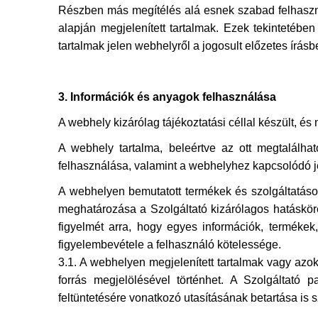
Részben más megítélés alá esnek szabad felhasználá
alapján megjelenített tartalmak. Ezek tekintetébe
tartalmak jelen webhelyről a jogosult előzetes írásbe
3. Információk és anyagok felhasználása
A webhely kizárólag tájékoztatási céllal készült, 
A webhely tartalma, beleértve az ott megtalálható
felhasználása, valamint a webhelyhez kapcsolódó j
A webhelyen bemutatott termékek és szolgáltatások
meghatározása a Szolgáltató kizárólagos hatásköre
figyelmét arra, hogy egyes információk, termékek,
figyelembevétele a felhasználó kötelessége.
3.1. A webhelyen megjelenített tartalmak vagy azok
forrás megjelölésével történhet. A Szolgáltató p
feltüntetésére vonatkozó utasításának betartása is 