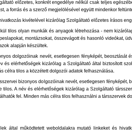
gáltató előzetes, konkrét engedélye nélkül csak teljes egészéb
t, a forrás és a szerző megjelölésével együtt mindenkor feltünte
ivatkozás kivételével kizárólag Szolgáltató előzetes írásos eng
kül tilos olyan munkák és anyagok létrehozása - nem kizárólagos
épeslapokat, montázsokat, összevágott és hasonló videókat, üd
zok alapján készültek.
zonyos dolgozóinak nevét, esetlegesen fényképét, beosztását 
 és elérhetőségek kizárólag a Szolgáltató által biztosított szo
s célra tilos a közzétett dolgozói adatok felhasználása.
ársszervei bizonyos dolgozóinak nevét, esetlegesen fényképét, 
los. A név és elérhetőségek kizárólag a Szolgáltató társszerve
álhatók fel. Minden más célra tilos felhasználni a társszervek do
ek által működtetett weboldalakra mutató linkeket és hivatk