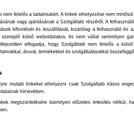
 nem felelős a tartalmukért. A linkek elhelyezése nem minősül 
ásának vagy ajánlásának a Szolgáltató részéről. A felhasználó 
atások kifizetését és leszállítását, kizárólag a felhasználó és
 szereplő külső weboldalakra, és nem vállal semmilyen garanci
kifejezetten elfogadja, hogy Szolgáltató nem felelős a kül
artalmakkal, áruval, termékekkel és szolgáltatásokkal összefügg
k
re mutató linkeket elhelyezni csak Szolgáltató írásos enge
ldalainak hírnevében.
inkek megszüntetésére bármilyen előzetes értesítés nélkül, h
ben.