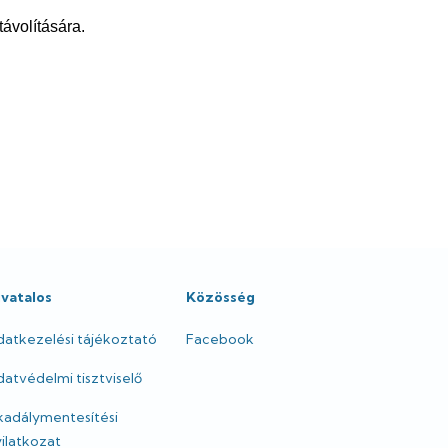
távolítására.
ivatalos
Közösség
datkezelési tájékoztató
Facebook
atvédelmi tisztviselő
kadálymentesítési
ilatkozat