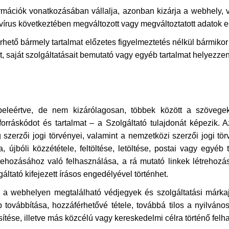
ormációk vonatkozásában vállalja, azonban kizárja a webhely, 
 vírus következtében megváltozott vagy megváltoztatott adatok 
lérhető bármely tartalmat előzetes figyelmeztetés nélkül bármi
, saját szolgáltatásait bemutató vagy egyéb tartalmat helyezzen
leértve, de nem kizárólagosan, többek között a szövegeket,
forráskódot és tartalmat – a Szolgáltató tulajdonát képezik. A
szerzői jogi törvényei, valamint a nemzetközi szerzői jogi tör
 újbóli közzététele, feltöltése, letöltése, postai vagy egyéb
hozásához való felhasználása, a rá mutató linkek létrehozás
ltató kifejezett írásos engedélyével történhet.
los a webhelyen megtalálható védjegyek és szolgáltatási márka
yéb továbbítása, hozzáférhetővé tétele, továbbá tilos a nyilv
ítése, illetve más közcélú vagy kereskedelmi célra történő felh