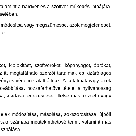
valamint a hardver és a szoftver működési hibájára,
esetében.
kor módosítsa vagy megszüntesse, azok megjelenését,
 el.
 kialakítást, szoftvereket, képanyagot, ábrákat,
z itt megtalálható szerzői tartalmak és kizárólagos
vények védelme alatt állnak. A tartalmak vagy azok
 továbbítása, hozzáférhetővé tétele, a nyilvánosság
a, átadása, értékesítése, illetve más közcélú vagy
jelek módosítása, másolása, sokszorosítása, újbóli
ánosság számára megtekinthetővé tenni, valamint más
asználása.