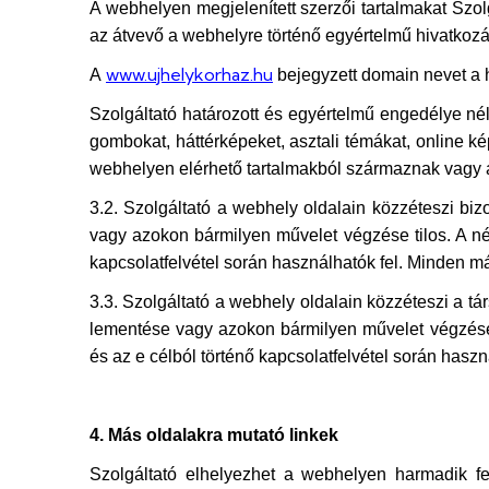
A webhelyen megjelenített szerzői tartalmakat Szol
az átvevő a webhelyre történő egyértelmű hivatkozás
www.ujhelykorhaz.hu
A
bejegyzett domain nevet a h
Szolgáltató határozott és egyértelmű engedélye nél
gombokat, háttérképeket, asztali témákat, online k
webhelyen elérhető tartalmakból származnak vagy a
3.2. Szolgáltató a webhely oldalain közzéteszi bi
vagy azokon bármilyen művelet végzése tilos. A név
kapcsolatfelvétel során használhatók fel. Minden má
3.3. Szolgáltató a webhely oldalain közzéteszi a t
lementése vagy azokon bármilyen művelet végzése ti
és az e célból történő kapcsolatfelvétel során haszn
4. Más oldalakra mutató linkek
Szolgáltató elhelyezhet a webhelyen harmadik fel