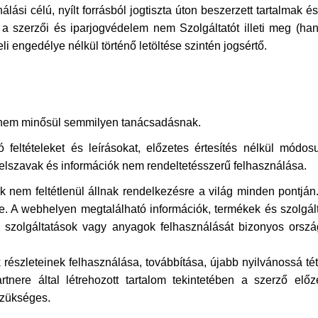
si célú, nyílt forrásból jogtiszta úton beszerzett tartalmak é
n a szerzői és iparjogvédelem nem Szolgáltatót illeti meg (ha
li engedélye nélkül történő letöltése szintén jogsértő.
és nem minősül semmilyen tanácsadásnak.
 feltételeket és leírásokat, előzetes értesítés nélkül módo
elszavak és információk nem rendeltetésszerű felhasználása.
 nem feltétlenül állnak rendelkezésre a világ minden pontján.
. A webhelyen megtalálható információk, termékek és szolgált
 szolgáltatások vagy anyagok felhasználását bizonyos ország
 részleteinek felhasználása, továbbítása, újabb nyilvánossá tét
artnere által létrehozott tartalom tekintetében a szerző e
szükséges.