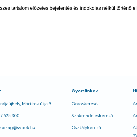
sszes tartalom előzetes bejelentés és indokolás nélkül történő el
t
Gyorslinkek
H
aljaújhely, Mártírok útja 9.
Orvoskereső
A
47 525 300
Szakrendeléskereső
Ad
itkarsag@svoek.hu
Osztálykereső
A
ny