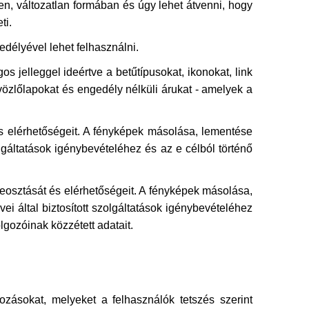
en, változatlan formában és úgy lehet átvenni, hogy
ti.
edélyével lehet felhasználni.
 jelleggel ideértve a betűtípusokat, ikonokat, link
vözlőlapokat és engedély nélküli árukat - amelyek a
és elérhetőségeit. A fényképek másolása, lementése
lgáltatások igénybevételéhez és az e célból történő
beosztását és elérhetőségeit. A fényképek másolása,
i által biztosított szolgáltatások igénybevételéhez
lgozóinak közzétett adatait.
ozásokat, melyeket a felhasználók tetszés szerint