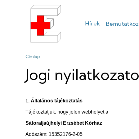
Ugrás
a
tartalomra
Hírek
Bemutatkoz
Sátoraljaújhel
Erzsébet
Morzsa
Címlap
Kórház
Jogi nyilatkozat
1. Általános tájékoztatás
Tájékoztatjuk, hogy jelen webhelyet a
Sátoraljaújhelyi Erzsébet Kórház
Adószám: 15352176-2-05