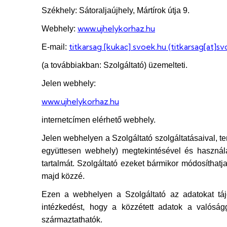
Székhely: Sátoraljaújhely, Mártírok útja 9.
www.ujhelykorhaz.hu
Webhely:
titkarsag
[kukac]
svoek.hu
(titkarsag[at]s
E-mail:
(a továbbiakban: Szolgáltató) üzemelteti.
Jelen webhely:
www.ujhelykorhaz.hu
internetcímen elérhető webhely.
Jelen webhelyen a Szolgáltató szolgáltatásaival, t
együttesen webhely) megtekintésével és használat
tartalmát. Szolgáltató ezeket bármikor módosíthatja
majd közzé.
Ezen a webhelyen a Szolgáltató az adatokat táj
intézkedést, hogy a közzétett adatok a valósá
származtathatók.