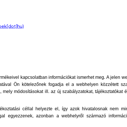
voek[dot]hu)
ermékeivel kapcsolatban információkat ismerhet meg. A jelen w
ával Ön kötelezőnek fogadja el a webhelyen közzétett szabá
, mely módosításokat ill. az új szabályzatokat, tájékoztatókat 
ékoztatási céllal helyezte el, így azok hivatalosnak nem m
ggal egyezzenek, azonban a webhelyről származó informáci