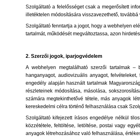
Szolgáltató a felelősséget csak a megerősített inf
illetéktelen módosítására visszavezethető, továbbá
Szolgáltató fenntartja a jogot, hogy a webhelyen e
tartalmát, működését megváltoztassa, azon hirdetést
2. Szerzői jogok, iparjogvédelem
A webhelyen megtalálható szerzői tartalmak – be
hanganyagot, audiovizuális anyagot, felvételeket, 
engedély alapján használt tartalmak Magyarország 
részleteinek módosítása, másolása, sokszorosítása,
számára megtekinthetővé tétele, más anyagok létre
kereskedelmi célra történő felhasználása csak Szolgá
Szolgáltató kifejezett írásos engedélye nélkül ti
közzététele, feltöltése, letöltése, postai vagy eg
anyagok létrehozásához való felhasználása, értékes