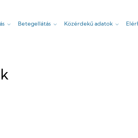
ás
Betegellátás
Közérdekű adatok
Elé
yi
ok