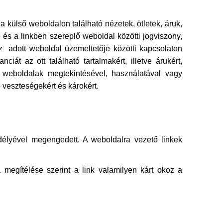
a külső weboldalon található nézetek, ötletek, áruk,
és a linkben szereplő weboldal közötti jogviszony,
 az adott weboldal üzemeltetője közötti kapcsolaton
át az ott található tartalmakért, illetve árukért,
ső weboldalak megtekintésével, használatával vagy
ő veszteségekért és károkért.
délyével megengedett. A weboldalra vezető linkek
a megítélése szerint a link valamilyen kárt okoz a