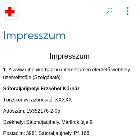
Ugrás
a
Sátoraljaújhelyi
tartalomra
Erzsébet
Impresszum
Kórház
Impresszum
1.
A www.ujhelykorhaz.hu internetcímen elérhető webhely
üzemeltetője (Szolgáltató):
Sátoraljaújhelyi Erzsébet Kórház
Törzskönyvi azonosító: XXXXX
Adószám: 15352176-2-05
Székhely: Sátoraljaújhely, Mártírok útja 9.
Postacím: 3981 Sátoraljaújhely, Pf. 168.