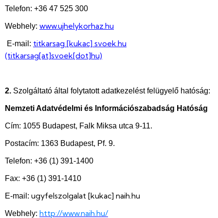
Telefon: +36 47 525 300
www.ujhelykorhaz.hu
Webhely:
titkarsag
[kukac]
svoek.hu
E-mail:
(titkarsag[at]svoek[dot]hu)
2.
Szolgáltató által folytatott adatkezelést felügyelő hatóság:
Nemzeti Adatvédelmi és Információszabadság Hatóság
Cím: 1055 Budapest, Falk Miksa utca 9-11.
Postacím: 1363 Budapest, Pf. 9.
Telefon: +36 (1) 391-1400
Fax: +36 (1) 391-1410
ugyfelszolgalat
[kukac]
naih.hu
E-mail:
http://www.naih.hu/
Webhely: