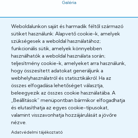
Galéria
Hivatalos
Weboldalunkon saját és harmadik féltől származó
sütiket használunk: Alapvető cookie-k, amelyek
Adatkezelési tájékoztató
szükségesek a weboldal használatához;
funkcionális sütik, amelyek könnyebben
Adatvédelmi tisztviselő
használhatók a weboldal használata során;
teljesítmény cookie-k, amelyeket arra használunk,
Akadálymentesítési nyilatkozat
hogy összesített adatokat generáljunk a
Cookie Policy
webhelyhasználatról és statisztikákról. Ha az
összes elfogadása lehetőséget választja,
Felhasználási feltételek
beleegyezik az összes cookie használatába. A
„Beállítások” menüpontban bármikor elfogadhatja
Impresszum
és elutasíthatja az egyes cookie-típusokat,
valamint visszavonhatja hozzájárulását a jövőre
Jogi nyilatkozatok
nézve.
Adatvédelmi tájékoztató