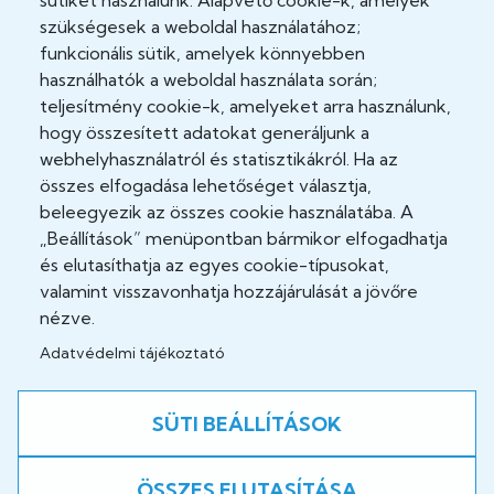
sütiket használunk: Alapvető cookie-k, amelyek
Adatkezelési tájékoztató
szükségesek a weboldal használatához;
Adatvédelmi tisztviselő
funkcionális sütik, amelyek könnyebben
használhatók a weboldal használata során;
Akadálymentesítési nyilatkozat
teljesítmény cookie-k, amelyeket arra használunk,
hogy összesített adatokat generáljunk a
Cookie Policy
webhelyhasználatról és statisztikákról. Ha az
összes elfogadása lehetőséget választja,
Felhasználási feltételek
beleegyezik az összes cookie használatába. A
„Beállítások” menüpontban bármikor elfogadhatja
Impresszum
és elutasíthatja az egyes cookie-típusokat,
valamint visszavonhatja hozzájárulását a jövőre
Jogi nyilatkozatok
nézve.
Adatvédelmi tájékoztató
Közösség
Facebook
SÜTI BEÁLLÍTÁSOK
A weboldal fejlesztés alatt áll!
ÖSSZES ELUTASÍTÁSA