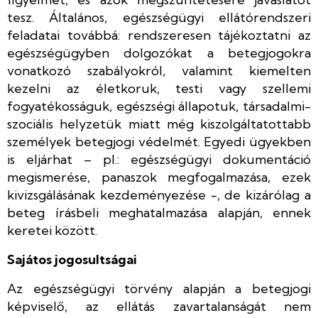
tesz. Általános, egészségügyi ellátórendszeri
feladatai továbbá: rendszeresen tájékoztatni az
egészségügyben dolgozókat a betegjogokra
vonatkozó szabályokról, valamint kiemelten
kezelni az életkoruk, testi vagy szellemi
fogyatékosságuk, egészségi állapotuk, társadalmi-
szociális helyzetük miatt még kiszolgáltatottabb
személyek betegjogi védelmét. Egyedi ügyekben
is eljárhat – pl.: egészségügyi dokumentáció
megismerése, panaszok megfogalmazása, ezek
kivizsgálásának kezdeményezése -, de kizárólag a
beteg írásbeli meghatalmazása alapján, ennek
keretei között.
Sajátos jogosultságai
Az egészségügyi törvény alapján a betegjogi
képviselő, az ellátás zavartalanságát nem