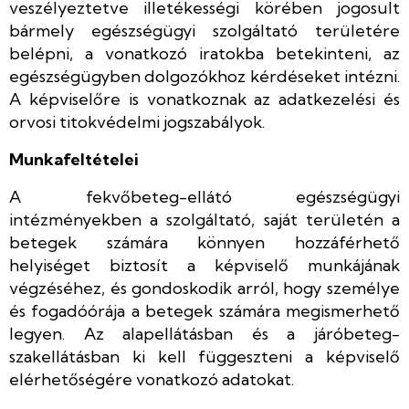
veszélyeztetve illetékességi körében jogosult
bármely egészségügyi szolgáltató területére
belépni, a vonatkozó iratokba betekinteni, az
egészségügyben dolgozókhoz kérdéseket intézni.
A képviselőre is vonatkoznak az adatkezelési és
orvosi titokvédelmi jogszabályok.
Munkafeltételei
A fekvőbeteg-ellátó egészségügyi
intézményekben a szolgáltató, saját területén a
betegek számára könnyen hozzáférhető
helyiséget biztosít a képviselő munkájának
végzéséhez, és gondoskodik arról, hogy személye
és fogadóórája a betegek számára megismerhető
legyen. Az alapellátásban és a járóbeteg-
szakellátásban ki kell függeszteni a képviselő
elérhetőségére vonatkozó adatokat.