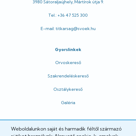
3980 Sátoraljaújhely, Mártírok útja 9.
Tel.: +36 47 525 300
E-mail: titkarsag@svoek.hu
Gyorslinkek
Orvoskereső
Szakrendeléskereső
Osztálykereső
Galéria
Hivatalos
Weboldalunkon saját és harmadik féltől származó