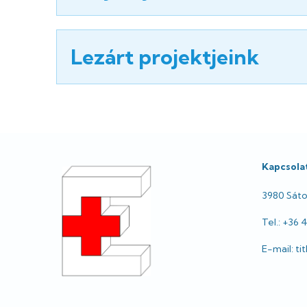
Lezárt projektjeink
Lábléc
Kapcsola
3980 Sátor
Tel.: +36 
E-mail: t