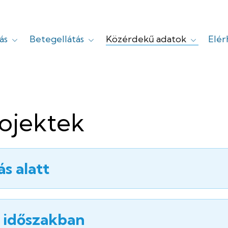
ás
Betegellátás
Közérdekű adatok
Elé
yi
rojektek
s alatt
i időszakban