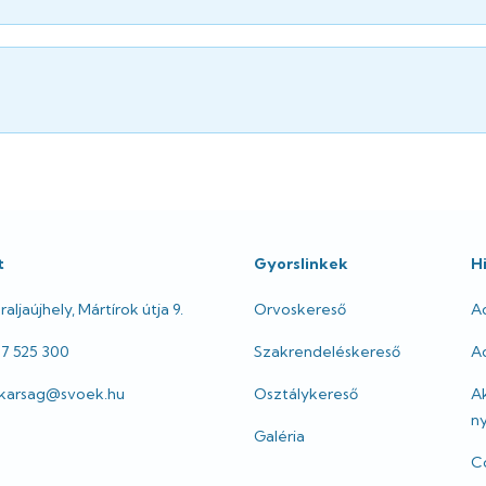
t
Gyorslinkek
H
aljaújhely, Mártírok útja 9.
Orvoskereső
A
47 525 300
Szakrendeléskereső
Ad
itkarsag@svoek.hu
Osztálykereső
A
ny
Galéria
Co