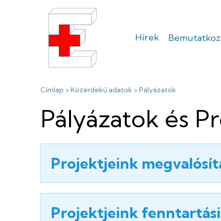
Ugrás
a
tartalomra
Hírek
Bemutatkoz
Sátoraljaújhel
Erzsébet
Morzsa
Címlap
Közérdekű adatok
Pályázatok
Kórház
Pályázatok és P
Projektjeink megvalósítá
Projektjeink fenntartás