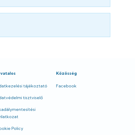
ivatalos
Közösség
datkezelési tájékoztató
Facebook
atvédelmi tisztviselő
kadálymentesítési
ilatkozat
okie Policy