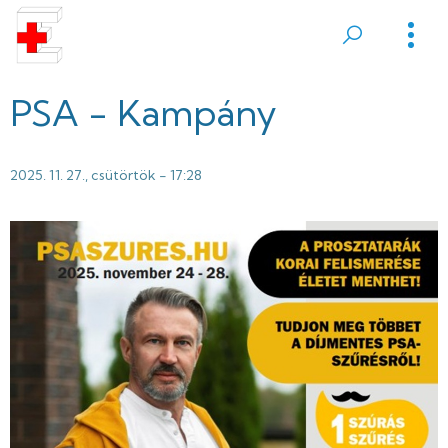
Ugrás
a
Sátoraljaújhelyi
tartalomra
Erzsébet
PSA - Kampány
Kórház
2025. 11. 27., csütörtök - 17:28