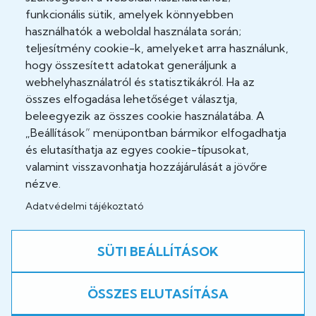
Adatvédelmi tisztviselő
funkcionális sütik, amelyek könnyebben
használhatók a weboldal használata során;
Akadálymentesítési nyilatkozat
teljesítmény cookie-k, amelyeket arra használunk,
hogy összesített adatokat generáljunk a
Cookie Policy
webhelyhasználatról és statisztikákról. Ha az
Felhasználási feltételek
összes elfogadása lehetőséget választja,
beleegyezik az összes cookie használatába. A
Impresszum
„Beállítások” menüpontban bármikor elfogadhatja
és elutasíthatja az egyes cookie-típusokat,
Jogi nyilatkozatok
valamint visszavonhatja hozzájárulását a jövőre
nézve.
Adatvédelmi tájékoztató
Közösség
Facebook
SÜTI BEÁLLÍTÁSOK
ÖSSZES ELUTASÍTÁSA
A weboldal fejlesztés alatt áll!