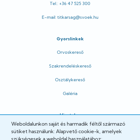
Tel.: +36 47 525 300
E-mail: titkarsag@svoek.hu
Gyorslinkek
Orvoskereső
Szakrendeléskereső
Osztálykereső
Galéria
Hivatalos
Weboldalunkon saját és harmadik féltől származó
Adatkezelési tájékoztató
sütiket használunk: Alapvető cookie-k, amelyek
szükségesek a weboldal használatához;