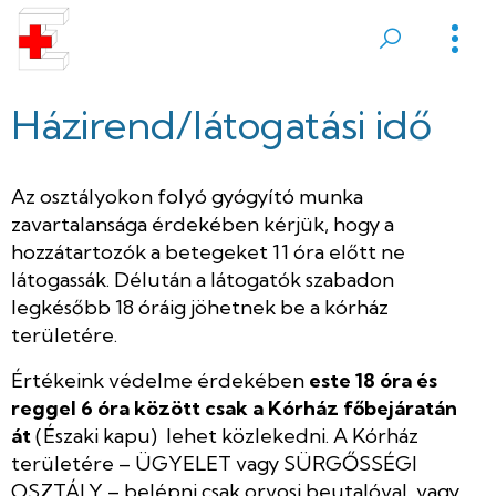
Ugrás
a
Sátoraljaújhelyi
tartalomra
Erzsébet
Házirend/látogatási idő
Kórház
Az osztályokon folyó gyógyító munka
zavartalansága érdekében kérjük, hogy a
hozzátartozók a betegeket 11 óra előtt ne
látogassák. Délután a látogatók szabadon
legkésőbb 18 óráig jöhetnek be a kórház
területére.
Értékeink védelme érdekében
este 18 óra és
reggel 6 óra között csak a Kórház főbejáratán
át
(Északi kapu) lehet közlekedni. A Kórház
területére – ÜGYELET vagy SÜRGŐSSÉGI
OSZTÁLY – belépni csak orvosi beutalóval, vagy