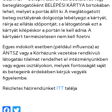
beteglátogatóként BELÉPÉSI KÁRTYA birtokában
lehet, melyet a portás állít ki. A meglátogatott
beteg osztályának dolgozója lebélyegzi a kártyát,
ráírja az ellátás időpontját, s a látogatónak ezt a
kártyát kilépéskor a portán le kell adnia. A
kártyáért természetesen nem kell fizetni.
Egyes indokolt esetben (például influenza) az
ÁNTSZ vagy a Kórházunk vezetése rendkívüli
látogatási tilalmat rendelhet el intézményünkben
vagy egyes osztályokon, melyek fontosságát saját
és betegeink érdekében kérjük vegyék
figyelembe.
Részletes házirendünket
ITT
találja.
Facebook
Twitter