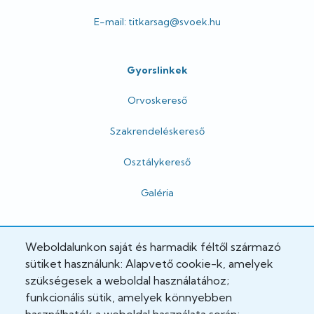
E-mail: titkarsag@svoek.hu
Gyorslinkek
Orvoskereső
Szakrendeléskereső
Osztálykereső
Galéria
Hivatalos
Weboldalunkon saját és harmadik féltől származó
sütiket használunk: Alapvető cookie-k, amelyek
Adatkezelési tájékoztató
szükségesek a weboldal használatához;
funkcionális sütik, amelyek könnyebben
Adatvédelmi tisztviselő