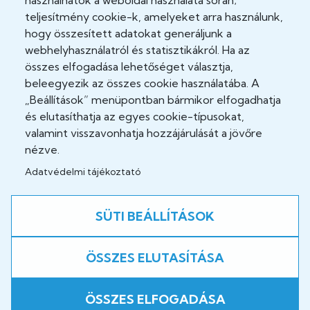
használhatók a weboldal használata során;
teljesítmény cookie-k, amelyeket arra használunk,
Akadálymentesítési nyilatkozat
hogy összesített adatokat generáljunk a
Cookie Policy
webhelyhasználatról és statisztikákról. Ha az
összes elfogadása lehetőséget választja,
Felhasználási feltételek
beleegyezik az összes cookie használatába. A
„Beállítások” menüpontban bármikor elfogadhatja
Impresszum
és elutasíthatja az egyes cookie-típusokat,
valamint visszavonhatja hozzájárulását a jövőre
Jogi nyilatkozatok
nézve.
Adatvédelmi tájékoztató
Közösség
SÜTI BEÁLLÍTÁSOK
Facebook
ÖSSZES ELUTASÍTÁSA
A weboldal fejlesztés alatt áll!
ÖSSZES ELFOGADÁSA
Copyright © 2026 B.-A.-Z. Vármegyei Központi Kórház és