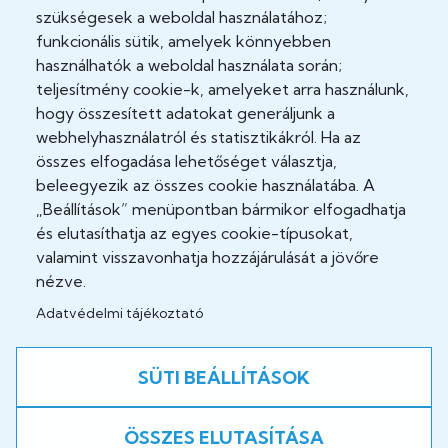
Adatkezelési tájékoztató
szükségesek a weboldal használatához;
funkcionális sütik, amelyek könnyebben
Adatvédelmi tisztviselő
használhatók a weboldal használata során;
teljesítmény cookie-k, amelyeket arra használunk,
Akadálymentesítési nyilatkozat
hogy összesített adatokat generáljunk a
Cookie Policy
webhelyhasználatról és statisztikákról. Ha az
összes elfogadása lehetőséget választja,
Felhasználási feltételek
beleegyezik az összes cookie használatába. A
„Beállítások” menüpontban bármikor elfogadhatja
Impresszum
és elutasíthatja az egyes cookie-típusokat,
valamint visszavonhatja hozzájárulását a jövőre
Jogi nyilatkozatok
nézve.
Adatvédelmi tájékoztató
Közösség
SÜTI BEÁLLÍTÁSOK
Facebook
ÖSSZES ELUTASÍTÁSA
A weboldal fejlesztés alatt áll!