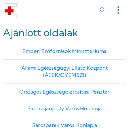
Ugrás
a
Sátoraljaújhelyi
tartalomra
Erzsébet
Ajánlott oldalak
Kórház
Emberi Erőforrások Minisztériuma
Állami Egészségügyi Ellátó Központ
(ÁEEK/GYEMSZI)
Országos Egészségbiztosítási Pénztár
Sátoraljaújhely Város Honlapja
Sárospatak Város Honlapja