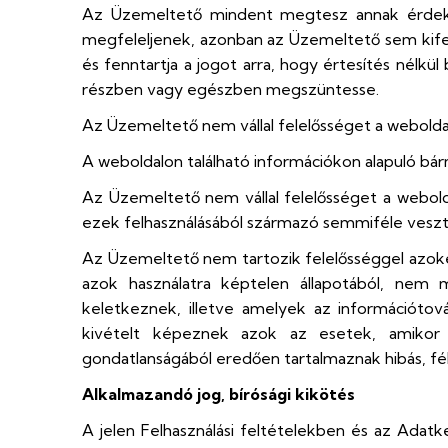
Az Üzemeltető mindent megtesz annak érdekéb
megfeleljenek, azonban az Üzemeltető sem kifej
és fenntartja a jogot arra, hogy értesítés nélkül
részben vagy egészben megszüntesse.
Az Üzemeltető nem vállal felelősséget a webolda
A weboldalon található információkon alapuló bárm
Az Üzemeltető nem vállal felelősséget a webolda
ezek felhasználásából származó semmiféle veszt
Az Üzemeltető nem tartozik felelősséggel azoké
azok használatra képtelen állapotából, nem m
keletkeznek, illetve amelyek az információtov
kivételt képeznek azok az esetek, amikor 
gondatlanságából eredően tartalmaznak hibás, fé
Alkalmazandó jog, bírósági kikötés
A jelen Felhasználási feltételekben és az Ada