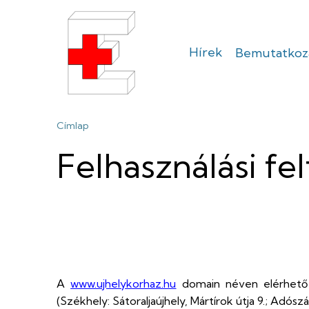
Ugrás
a
tartalomra
Hírek
Bemutatkoz
Sátoraljaújhel
Erzsébet
Morzsa
Címlap
Kórház
Felhasználási fe
A
www.ujhelykorhaz.hu
domain néven elérhető 
(Székhely: Sátoraljaújhely, Mártírok útja 9.; Adó