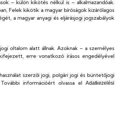
ások – külön kikötés nélkül is – alkalmazandóak.
an, Felek kikötik a magyar bíróságok kizárólagos
gét, a magyar anyagi és eljárásjogi jogszabályok
jogi oltalom alatt állnak. Azoknak – a személyes
ifejezett, erre vonatkozó írásos engedélyével
sználat szerzői jogi, polgári jogi és büntetőjogi
További információért olvassa el
Adatkezelési