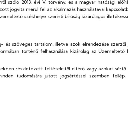
ről szóló 2013. évi V. törvény, és a magyar hatósági előír
t jogvita merül fel az alkalmazás használatával kapcsolatb
emeltető székhelye szerinti bíróság kizárólagos illetékessé
- és szöveges tartalom, illetve azok elrendezése szerzői 
rmában történő felhasználása kizárólag az Üzemeltető k
kben részletezett feltételeitől eltérő vagy azokat sértő ha
nden tudomására jutott jogsértéssel szemben fellép. 