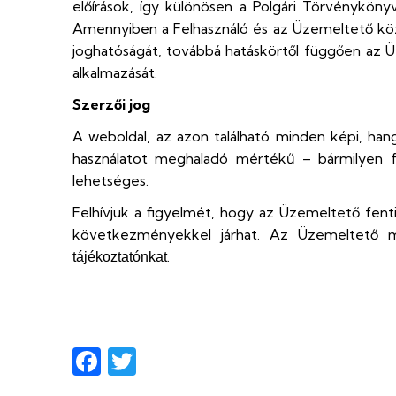
előírások, így különösen a Polgári Törvénykönyv
Amennyiben a Felhasználó és az Üzemeltető közöt
joghatóságát,
továbbá hatáskörtől függően az Üz
alkalmazását.
Szerzői jog
A weboldal, az azon található minden képi, hang
használatot meghaladó mértékű – bármilyen fo
lehetséges.
Felhívjuk a figyelmét, hogy az Üzemeltető fentie
következményekkel járhat. Az Üzemeltető mi
.
tájékoztatónkat
Facebook
Twitter