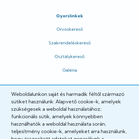
Gyorslinkek
Orvoskereső
Szakrendeléskereső
Osztálykereső
Galéria
Hivatalos
Weboldalunkon saját és harmadik féltől származó
sütiket használunk: Alapvető cookie-k, amelyek
Adatkezelési tájékoztató
szükségesek a weboldal használatához;
funkcionális sütik, amelyek könnyebben
Adatvédelmi tisztviselő
használhatók a weboldal használata során;
teljesítmény cookie-k, amelyeket arra használunk,
Akadálymentesítési nyilatkozat
hogy összesített adatokat generáljunk a