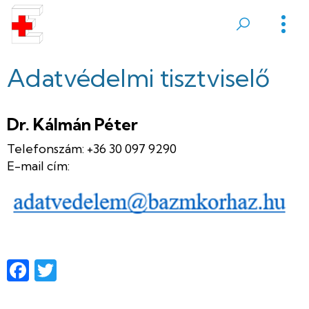
Ugrás
a
Sátoraljaújhelyi
tartalomra
Erzsébet
Adatvédelmi tisztviselő
Kórház
Dr. Kálmán Péter
Telefonszám: +36 30 097 9290
E-mail cím:
Facebook
Twitter